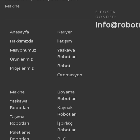
Makine
E-POSTA
GÖNDER:
info@robo
Anasayfa
Kariyer
Hakkımızda
İletişim
Misyonumuz
Yaskawa
Robotları
Ürünlerimiz
Robot
Projelerimiz
Otomasyon
Makine
Boyama
Robotları
Yaskawa
Robotları
Kaynak
Robotları
Taşıma
Robotları
İşbirlikçi
Robotlar
Paletleme
Robotları
PLC