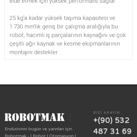
elde etmek için yüksek performans sağlar.
25 kg'a kadar yüksek taşıma kapasitesi ve
1.730 mm'lik geniş bir çalışma aralığıyla bu
robot, hacimli iş parçalarının kaynağını ve çok
çeşitli ağır kaynak ve kesme ekipmanlarının
montajını destekler
BIZI ARAYIN:
+(90) 532
Endüstrinin bugün ve yarınları için..
487 31 69
Robotmak - | Robot | Otomasyon |